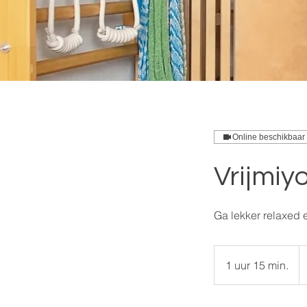
Online beschikbaar
Vrijmiy
Ga lekker relaxed e
15
eu
1 uur 15 min.
1
u
u