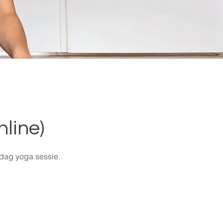
nline)
ddag yoga sessie.