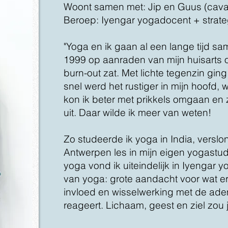
Woont samen met: Jip en Guus (cavali
Beroep: Iyengar yogadocent + strat
"Yoga en ik gaan al een lange tijd sa
1999 op aanraden van mijn huisarts 
burn-out zat. Met lichte tegenzin ging
snel werd het rustiger in mijn hoofd,
kon ik beter met prikkels omgaan en 
uit. Daar wilde ik meer van weten!
Zo studeerde ik yoga in India, versl
Antwerpen les in mijn eigen yogastud
yoga vond ik uiteindelijk in Iyengar 
van yoga: grote aandacht voor wat er
invloed en wisselwerking met de ade
reageert. Lichaam, geest en ziel zou