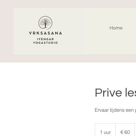
Home
Prive le
Ervaar tijdens een 
60
euro
1 uur
1
€ 60