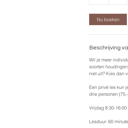
u
u
Nu boeken
Beschrijving v
Wil je meer indivi
soorten houdingen 
niet uit? Kies dan v
​Een privé les kun 
drie personen (75,-
Vrijdag 8:30-16:00 
Lesduur: 60 minut