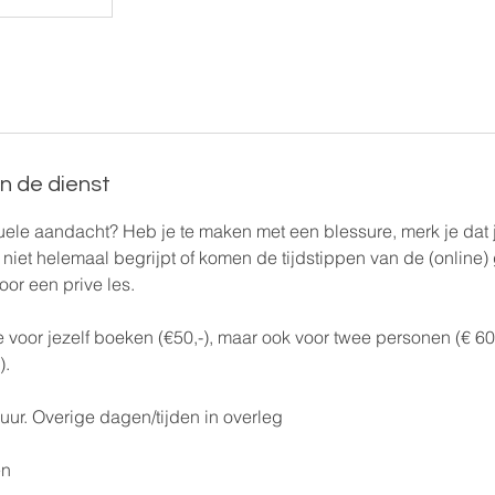
an de dienst
duele aandacht? Heb je te maken met een blessure, merk je dat
niet helemaal begrijpt of komen de tijdstippen van de (online)
oor een prive les.
je voor jezelf boeken (€50,-), maar ook voor twee personen (€ 60,
).
uur. Overige dagen/tijden in overleg
en